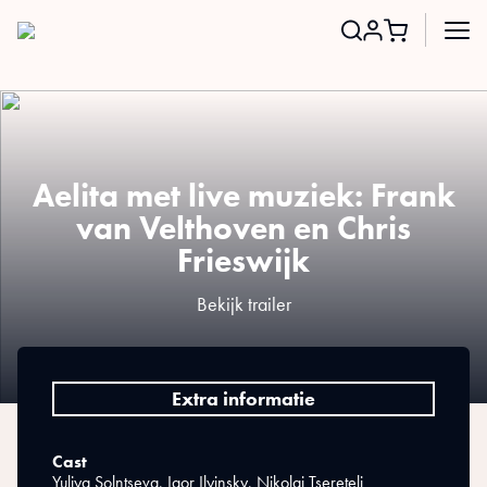
Search
for:
Aelita met live muziek: Frank
van Velthoven en Chris
Frieswijk
Bekijk trailer
Extra informatie
Cast
Yuliya Solntseva, Igor Ilyinsky, Nikolai Tsereteli