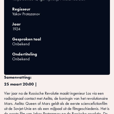
Regisseur
Yakov Protazanov
Jaar
1924
Gesproken taal
Onbekend
Ondertiteling
Onbekend
Samenvatting:
25 maart 20:00 |
Vier jaar na de Russische Revolutie maakt ingenieur Los via een
radiosignaal contact met Aelita, de koningin van het revolutionaire
Mars. Aelita: Queen of Mars geldt als de eerste sciencefictionfilm
uit de Sovjet-Unie en als een mijlpaal uit de filmgeschiedenis. Het is
de eerste film van Jakov Protazanov na de Russische revolutie. De