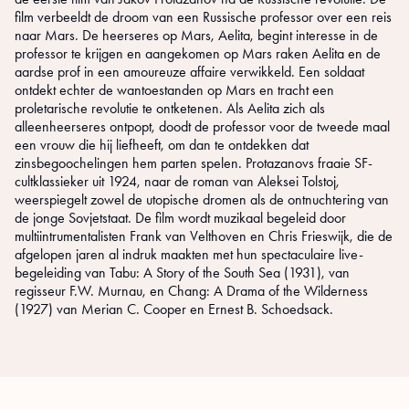
film verbeeldt de droom van een Russische professor over een reis
naar Mars. De heerseres op Mars, Aelita, begint interesse in de
professor te krijgen en aangekomen op Mars raken Aelita en de
aardse prof in een amoureuze affaire verwikkeld. Een soldaat
ontdekt echter de wantoestanden op Mars en tracht een
proletarische revolutie te ontketenen. Als Aelita zich als
alleenheerseres ontpopt, doodt de professor voor de tweede maal
een vrouw die hij liefheeft, om dan te ontdekken dat
zinsbegoochelingen hem parten spelen. Protazanovs fraaie SF-
cultklassieker uit 1924, naar de roman van Aleksei Tolstoj,
weerspiegelt zowel de utopische dromen als de ontnuchtering van
de jonge Sovjetstaat. De film wordt muzikaal begeleid door
multiintrumentalisten Frank van Velthoven en Chris Frieswijk, die de
afgelopen jaren al indruk maakten met hun spectaculaire live-
begeleiding van Tabu: A Story of the South Sea (1931), van
regisseur F.W. Murnau, en Chang: A Drama of the Wilderness
(1927) van Merian C. Cooper en Ernest B. Schoedsack.