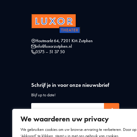
Houtmarkt 64, 7201 KM Zutphen
info@luxorzutphen.nl
0575 – 51 37 50
Schrijf je in voor onze nieuwsbrief
Blijf up to date!
We waarderen uw privacy
We gebruiken cookies om uw browse-ervaring te verbeteren. Door op
‘Akkoord’ te klikken, stemt u in met ons gebruik van cookies.