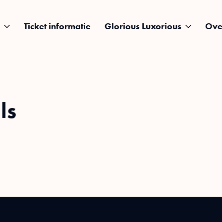
Ticket informatie
Glorious Luxorious
Ove
ls