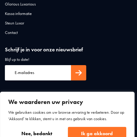
Glorious Luxorious
Kassa informatie
Steun Luxor
Contact
Schrijf je in voor onze nieuwsbrief
Blijf up to date!
We waarderen uw privacy
We gebruiken cookies om uw browse-ervaring te verbeteren. Door op
‘Akkoord’ te klikken, stemt u in met ons gebruik van cookies.
Algemene voorwaarden
Privacy statement
Luxor Theater Zutphen © 2026
Nee, bedankt
Ik ga akkoord